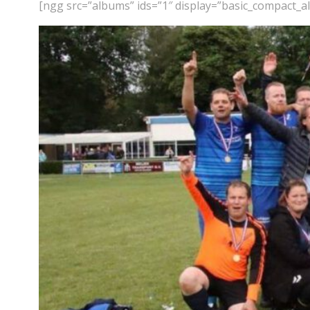
[ngg src=”albums” ids=”1″ display=”basic_compact_a