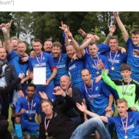
lbum”]