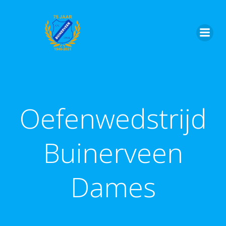
Ga
naar
de
inhoud
Oefenwedstrijd
Buinerveen
Dames